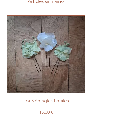
Articles similaires
Prévente 2026
Lot 3 épingles florales
Prévente lot 100 t
Prix
15,00 €