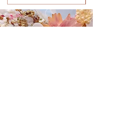
L'ATELIER
BOUTIQUE
Adresse : Mille Fleurs Sauvages,
51 Avenue Maréchal Joffre
66740 Saint-Génis-des-Fontaines
E-mail :
millefleurssauvages@gmail.com