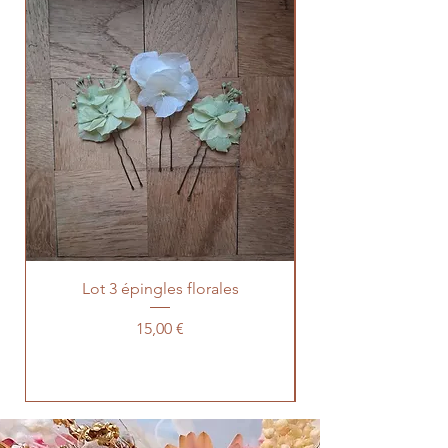
Prévente 2026
Lot 3 épingles florales
Prévente lot 100 t
Prix
15,00 €