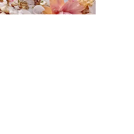
L'ATELIER
BOUTIQUE
Adresse : Mille Fleurs Sauvages,
51 Avenue Maréchal Joffre
66740 Saint-Génis-des-Fontaines
E-mail :
millefleurssauvages@gmail.com
HORAIRES
Lundi au Vendredi : 9h30 - 17h