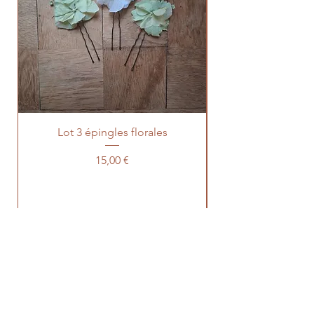
Lot 3 épingles florales
Prévente lot 100 t
Prix
15,00 €