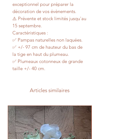
exceptionnel pour préparer la
décoration de vos évènements.
⚠️ Prévente et stock limités jusqu'au
15 septembre.
Caractéristiques :
✅️ Pampas naturelles non laquées.
✅️ +/- 97 cm de hauteur du bas de
la tige en haut du plumeau.
✅️ Plumeaux cotonneux de grande
taille +/- 40 cm.
Articles similaires
Prévente 2026