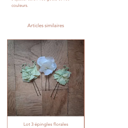
couleurs.
Articles similaires
Prévente 2026
Lot 3 épingles florales
Prévente lot 100 t