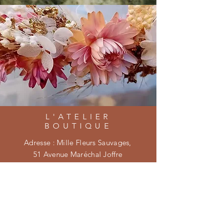
L'ATELIER
BOUTIQUE
Adresse : Mille Fleurs Sauvages,
51 Avenue Maréchal Joffre
66740 Saint-Génis-des-Fontaines
E-mail :
millefleurssauvages@gmail.com
HORAIRES