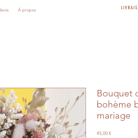
LIVRAI
evis
À propos
Bouquet 
bohème b
mariage
Prix
45,00 €