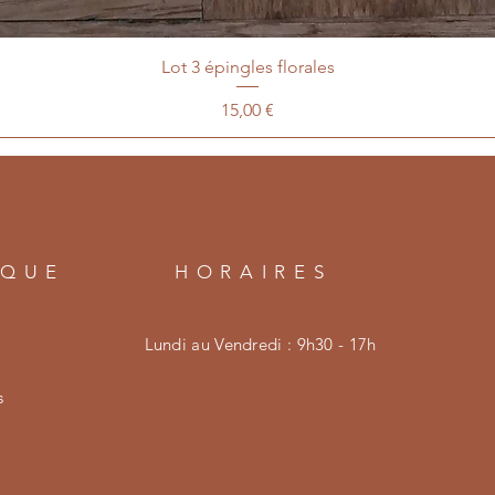
Lot 3 épingles florales
Prix
15,00 €
IQUE
HORAIRES
,
Lundi au Vendredi : 9h30 - 17h
s
m