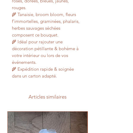
roses, dorées, bleues, jaunes,
rouges.
🌾 Tanaisie, broom bloom, fleurs
f'immortelles, graminées, phalaris,
herbes sauvages séchées
composent ce bouquet.
🌾 Idéal pour rajouter une
décoration pétillante & bohème à
votre intérieur ou lors de vos
événements.
🌾 Expédition rapide & soignée
dans un carton adapté.
Articles similaires
Prévente 2026