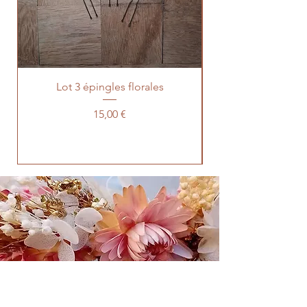
Lot 3 épingles florales
Prévente lot 100 t
Prix
15,00 €